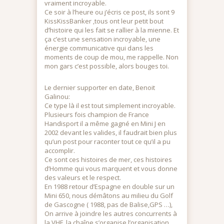
vraiment incroyable.
Ce soir à l’heure ou j’écris ce post, ils sont 9
KissKissBanker ,tous ont leur petit bout
d’histoire qui les fait se rallier à la mienne. Et
ça c’est une sensation incroyable, une
énergie communicative qui dans les
moments de coup de mou, me rappelle. Non
mon gars c’est possible, alors bouges toi.
Le dernier supporter en date, Benoit
Galinou:
Ce type là il est tout simplement incroyable.
Plusieurs fois champion de France
Handisport il a même gagné en Mini J en
2002 devant les valides, il faudrait bien plus
qu’un post pour raconter tout ce qu’il a pu
accomplir.
Ce sont ces histoires de mer, ces histoires
d’Homme qui vous marquent et vous donne
des valeurs et le respect.
En 1988 retour d’Espagne en double sur un
Mini 650, nous démâtons au milieu du Golf
de Gascogne ( 1988, pas de Balise,GPS …),
On arrive à joindre les autres concurrents à
la VHF, la chaîne s’organise,l’organisation