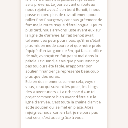
sera prévenu. Le jour suivant un bateau
nous rejoint avec à son bord Benoit, il nous
passe en peu plus de ravitaillement pour
rallier Port Bourgenay car sous gréement de
fortune,la route risque d’être longue. 2 jours
plus tard, nous arrivons juste avant eux sur
la ligne de d’arrivée. En fait benoit avait
tellement eu peur pour nous, qu’il ne s’était
plus mis en mode course et que notre proto
équipé d’un tanguon de 5m, qui faisait office
de mât, avançait en fait pas si mal dans la
pétole. Et quand je sais que pour Benoit ça
pas toujours été facile, m’apporter son
soutien financier ça représente beaucoup
plus que des euros.
Et bien des moments comme cela, voyez
vous, ceux qui suivent les posts, les blogs
des « aventuriers ». La richesse d »un tel
projet commence bien avant d’être sur la
ligne d’arrivée. C’est toute la chaîne d’amitié
et de soutien qui se met en place. Alors
rejoignez nous, car, en fait, je ne pars pas
tout seul, c’est aussi grâce à vous.