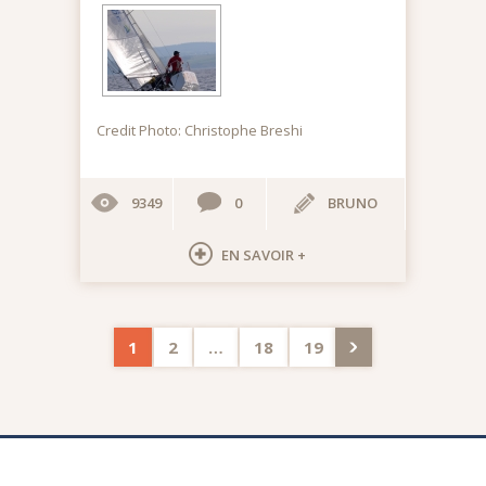
Credit Photo: Christophe Breshi
9349
0
BRUNO
EN SAVOIR +
1
2
…
18
19