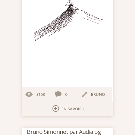
3153
0
BRUNO
EN SAVOIR +
Bruno Simonnet par Audialog