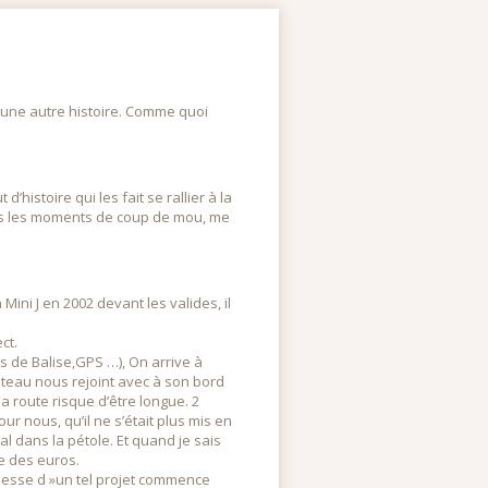
t une autre histoire. Comme quoi
d’histoire qui les fait se rallier à la
ans les moments de coup de mou, me
ini J en 2002 devant les valides, il
ct.
 de Balise,GPS …), On arrive à
bateau nous rejoint avec à son bord
a route risque d’être longue. 2
ur nous, qu’il ne s’était plus mis en
l dans la pétole. Et quand je sais
e des euros.
chesse d »un tel projet commence