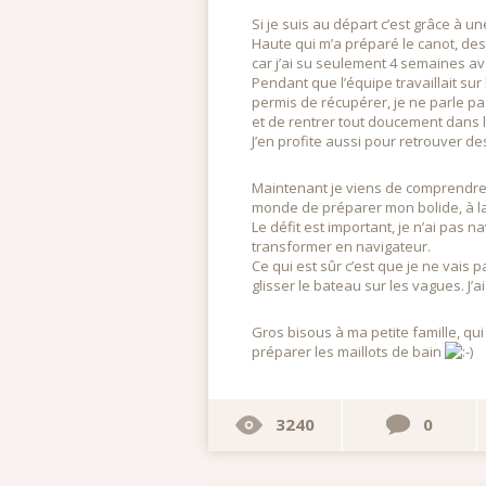
Si je suis au départ c’est grâce à 
Haute qui m’a préparé le canot, des
car j’ai su seulement 4 semaines ava
Pendant que l’équipe travaillait su
permis de récupérer, je ne parle p
et de rentrer tout doucement dans 
J’en profite aussi pour retrouver de
Maintenant je viens de comprendre, 
monde de préparer mon bolide, à la 
Le défit est important, je n’ai pas
transformer en navigateur.
Ce qui est sûr c’est que je ne vais 
glisser le bateau sur les vagues. J’a
Gros bisous à ma petite famille, qui
préparer les maillots de bain
3240
0