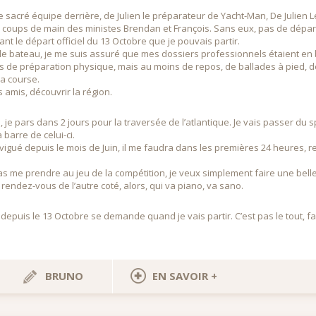
une sacré équipe derrière, de Julien le préparateur de Yacht-Man, De Julien
 coups de main des ministes Brendan et François. Sans eux, pas de départ 
nt le départ officiel du 13 Octobre que je pouvais partir.
r le bateau, je me suis assuré que mes dossiers professionnels étaient e
as de préparation physique, mais au moins de repos, de ballades à pied,
la course.
s amis, découvrir la région.
je pars dans 2 jours pour la traversée de l’atlantique. Je vais passer du 
barre de celui-ci.
 navigué depuis le mois de Juin, il me faudra dans les premières 24 heures
pas me prendre au jeu de la compétition, je veux simplement faire une belle 
i rendez-vous de l’autre coté, alors, qui va piano, va sano.
 depuis le 13 Octobre se demande quand je vais partir. C’est pas le tout, fau
BRUNO
EN SAVOIR +