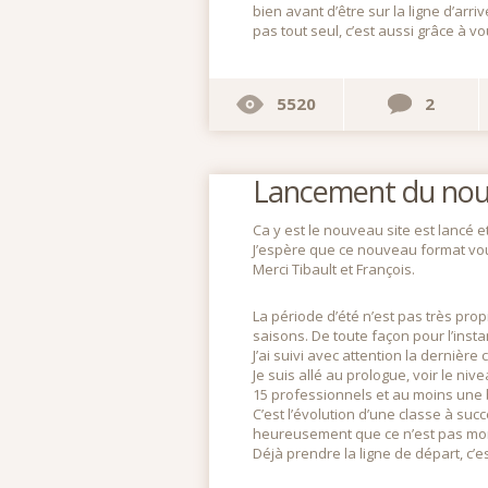
bien avant d’être sur la ligne d’arri
pas tout seul, c’est aussi grâce à vo
5520
2
Lancement du nouve
Ca y est le nouveau site est lancé e
J’espère que ce nouveau format vous 
Merci Tibault et François.
La période d’été n’est pas très pro
saisons. De toute façon pour l’instan
J’ai suivi avec attention la dernièr
Je suis allé au prologue, voir le ni
15 professionnels et au moins une
C’est l’évolution d’une classe à suc
heureusement que ce n’est pas mon b
Déjà prendre la ligne de départ, c’est