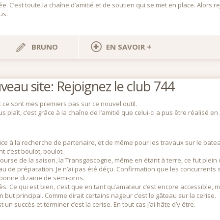
vée. C’est toute la chaîne d’amitié et de soutien qui se met en place. Alors re
us.
BRUNO
EN SAVOIR +
au site: Rejoignez le club 744
t ce sont mes premiers pas sur ce nouvel outil.
plaît, c’est grâce à la chaîne de l’amitié que celui-ci a pus être réalisé e
pice à la recherche de partenaire, et de même pour les travaux sur le batea
t c’est boulot, boulot.
e course de la saison, la Transgascogne, même en étant à terre, ce fut plei
veau de préparation. Je n’ai pas été déçu. Confirmation que les concurrents s
 bonne dizaine de semi-pros.
cès. Ce qui est bien, c’est que en tant qu’amateur c’est encore accessible, 
ut principal. Comme dirait certains nageur c’est le gâteau sur la cerise.
 un succès et terminer c’est la cerise. En tout cas j’ai hâte d’y être.