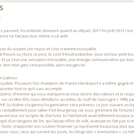
s
,
rs passent, l’incertitude demeure quand au départ. 2011 fin prêt 2013 c’es
ience ne fait pas tout, même si çà aide.
 cas du soutien j’en reçois et c’est vraiment incroyable.
à l’heure ou j’écris ce post, ils sont 9 KissKissBanker ,tous ont leur petit bout 
 Et ça c’est une sensation incroyable, une énergie communicative qui d
e. Non mon gars c’est possible, alors bouges toi.
t Galinou:
croyable. Plusieurs fois champion de France Handisport il a même gagné en M
aconter tout ce qu’il a pu accomplir.
histoires d’Homme qui vous marquent et vous donne des valeurs et le respe
 sur un Mini 650, nous démâtons au milieu du Golf de Gascogne ( 1988, pas
VHF, la chaîne s’organise,l’organisation sera prévenu. Le jour suivant un 
e ravitaillement pour rallier Port Bourgenay car sous gréement de fortune,l
avant eux sur la ligne de d’arrivée. En fait benoit avait tellement eu peur po
é d’un tanguon de 5m, qui faisait office de mât, avançait en fait pas si ma
é facile, m’apporter son soutien financier ça représente beaucoup plus qu
ez vous, ceux qui suivent les posts, les blogs des « aventuriers ». La ri