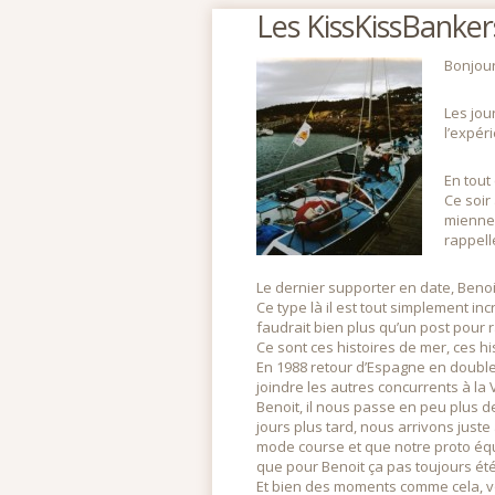
Les KissKissBanker
Bonjour
Les jou
l’expér
En tout
Ce soir 
mienne.
rappell
Le dernier supporter en date, Benoi
Ce type là il est tout simplement in
faudrait bien plus qu’un post pour r
Ce sont ces histoires de mer, ces 
En 1988 retour d’Espagne en double
joindre les autres concurrents à la 
Benoit, il nous passe en peu plus d
jours plus tard, nous arrivons juste 
mode course et que notre proto équip
que pour Benoit ça pas toujours ét
Et bien des moments comme cela, voy