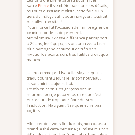
Les gars ont plié le bateau pour l’hiver,
sacré
Pierre
il s’embête pas dans les détails,
toujours aussi minimaliste, cette fois-ci un
tiers de mât ça suffit pour naviguer, faudrait
pas aller trop vite !!!
Pour moi ce fut l’occasion de m’imprégner de
ce mini monde et de prendre la
température. Grosse différence par rapport
à 20 ans, les équipages ont un niveau bien
plus homogène et surtout de très bon
niveau, les écarts sont très faibles à chaque
manche.
J’ai eu comme prof Isabelle Magois qui m’a
traduit durant 2 jours le jargon nouveau,
l’esprit mini d’aujourd’hui.
C’est bien connu les garçons ont un
neurone, ben je peux vous dire que c’est
encore un de trop pour faire du Mini.
Traduction: Naviguer, Naviquer et ne pas
cogiter.
Allez, rendez-vous fin du mois, mon bateau
prend le thé cette semaine ( il infuse m’a t’on
dit) et devrait toucher l’eau début Novembre.