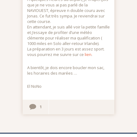
que je ne vous ai pas parlé de la
NAVIOUEST, épreuve n double couru avec
Jonas. Ce fut très sympa. Je reviendrai sur
cette course.
En attendant, je suis allé voir la petite famille
et j’essaye de profiter d’une météo
clémente pour réaliser ma qualification (
1000 miles en Solo aller-retour Irlande).
La préparation en 3 jours est assez sport.
vous pourrez me suivre sur ce
lien
.
A bientôt, je dois encore boucler mon sac,
les horaires des marées …
El NoNo
1